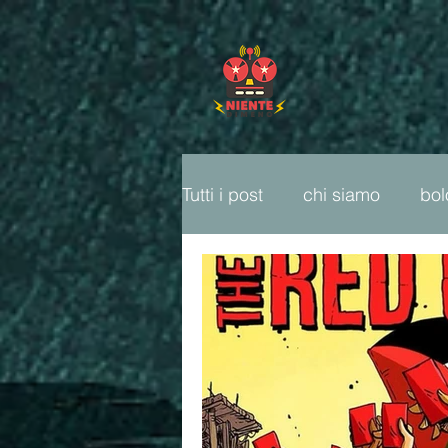
Tutti i post
chi siamo
bo
freeparty
fumetti
ca
cop26
ambiente
li
sport popolare
radio