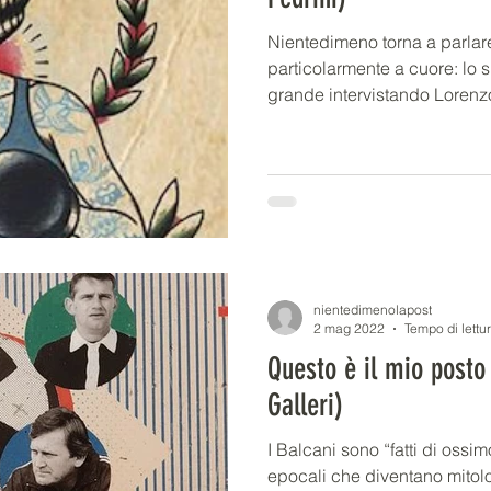
Nientedimeno torna a parlar
particolarmente a cuore: lo s
grande intervistando Lorenzo
nientedimenolapost
2 mag 2022
Tempo di lettu
Questo è il mio posto 
Galleri)
I Balcani sono “fatti di ossim
epocali che diventano mitolo