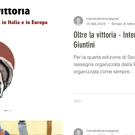
nientedimenolapost
15 feb 2024
Tempo di lettu
Oltre la vittoria - Int
Giuntini
Per la quarta edizione di Sport
rassegna organizzata dalla P
organizzata come sempre...
nientedimenolapost