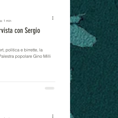
ra: 1 min
ervista con Sergio
, politica e birrette, la
alestra popolare Gino Milli