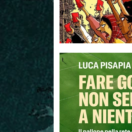
foibe
storia