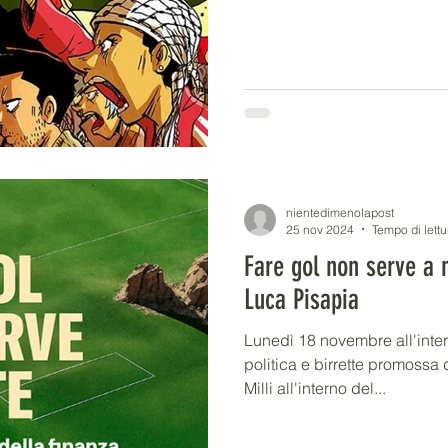
Palestina e abbiamo deciso d
di Calcio e Rivoluzione,
nientedimenolapost
25 nov 2024
Tempo di lettu
Fare gol non serve a n
Luca Pisapia
Lunedì 18 novembre all'inter
politica e birrette promossa dalla Palestra popolare Gino
Milli all'interno del...