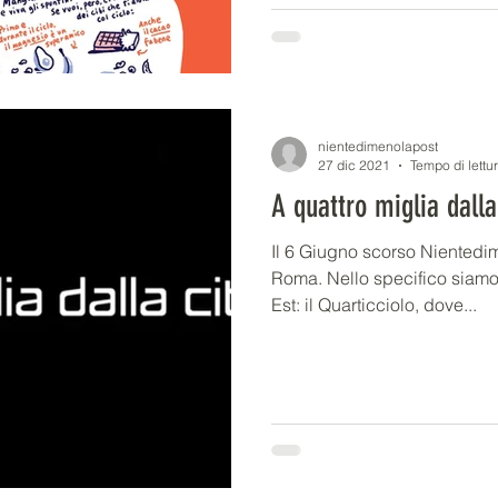
nientedimenolapost
27 dic 2021
Tempo di lettu
A quattro miglia dalla
Il 6 Giugno scorso Nientedime
Roma. Nello specifico siamo 
Est: il Quarticciolo, dove...