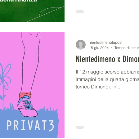
nientedimenolapost
15 giu 2024
Tempo di lettu
Nientedimeno x Dimo
Il 12 maggio scorso abbiamo
immagini della quarta giorna
torneo Dimondi. In...