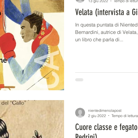
13 giu 2022
Tempo di lettu
Velata (intervista a G
In questa puntata di Niented
Bernardini, autrice di Velata
un libro che parla di...
nientedimenolapost
2 giu 2022
Tempo di lettura
Cuore classe e fegato
Pedrini)