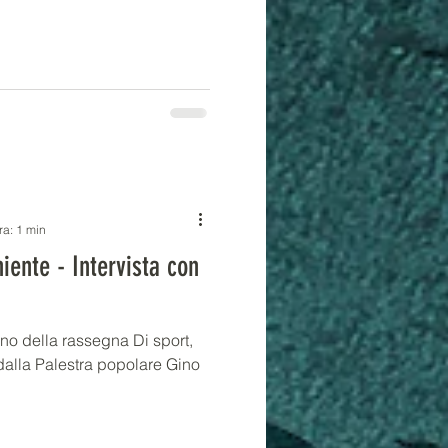
i farlo intervistando Andrea
ra: 1 min
iente - Intervista con
no della rassegna Di sport,