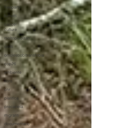
freeparty
fumetti
cancel
culture
moltopiùdizan
diritti
omolesbobitransfobia
cop26
ambiente
libro
cnr
plastica
precarietà
migranti
documentario