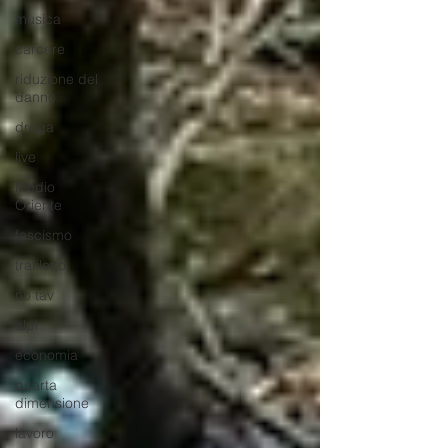
musica
carcere
riduzione del
danno
droga
live
Medio
Oriente
fascismo
trafiletto
no tav
alpi
economia
quarta
dimensione
lavoro