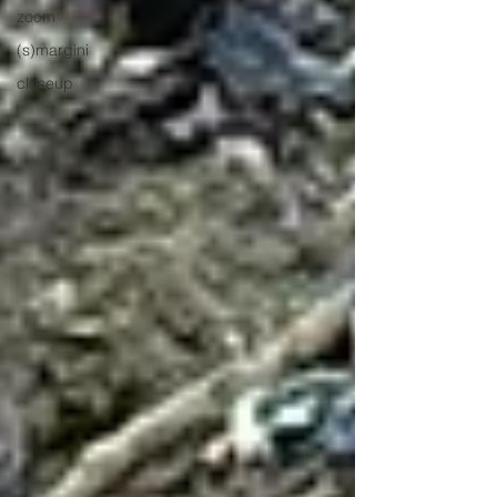
zoom
(s)margini
closeup