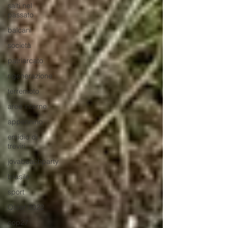
salti nel
passato
balcani
società
patriarcato
rigenerazione
terremoto
aree interne
appennino
emidio di
treviri
jovabeachparty
brasile
sport
Qatar 2022
cop27