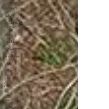
sport
popolare
radio
passante di
mezzo
lavoro
scuola
ourtwocents
psicologia
foibe
storia
guerra
cile
sud America
italia
flashback -