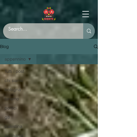
Blog
appennino
Tutti i post
chi siamo
bologna
turismo
portici
g8
palestina
germania