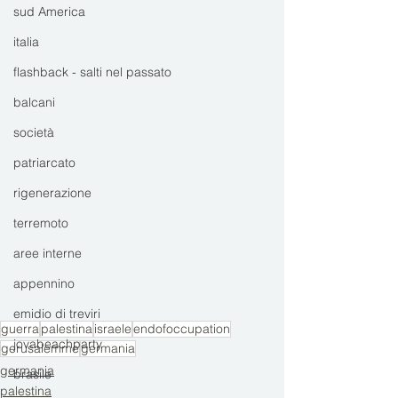
sud America
italia
flashback - salti nel passato
balcani
società
patriarcato
rigenerazione
terremoto
aree interne
appennino
emidio di treviri
guerra
palestina
israele
endofoccupation
jovabeachparty
gerusalemme
germania
germania
brasile
palestina