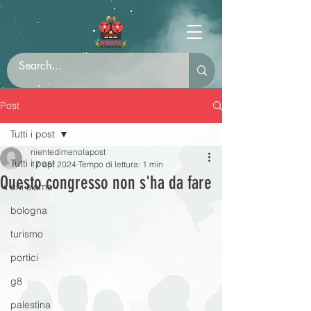
Post
Tutti i post
nientedimenolapost
Tutti i post
17 apr 2024
Tempo di lettura: 1 min
Questo congresso non s'ha da fare
chi siamo
bologna
turismo
portici
g8
palestina