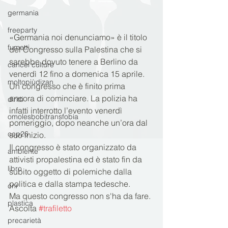
germania
freeparty
«Germania noi denunciamo» è il titolo 
fumetti
del Congresso sulla Palestina che si 
sarebbe dovuto tenere a Berlino da 
cancel culture
venerdì 12 fino a domenica 15 aprile. 
moltopiùdizan
Un congresso che è finito prima 
ancora di cominciare. La polizia ha 
diritti
infatti interrotto l’evento venerdì 
omolesbobitransfobia
pomeriggio, dopo neanche un’ora dal 
cop26
suo inizio.
Il congresso è stato organizzato da 
ambiente
attivisti propalestina ed è stato fin da 
libro
subito oggetto di polemiche dalla 
politica e dalla stampa tedesche. 
cnr
Ma questo congresso non s'ha da fare.
plastica
Ascolta 
#trafiletto
precarietà