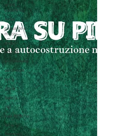
sport
popolare
radio
passante di
mezzo
lavoro
scuola
ourtwocents
psicologia
foibe
storia
guerra
cile
sud America
italia
flashback -