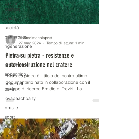
salti nel
passato
balcani
società
patriarcato
rigenerazione
nientedimenolapost
27 mag 2024
Tempo di lettura: 1 min
terremoto
Pietra su pietra - resistenze e
aree interne
autoricostruzione nel cratere
appennino
emidio di
Pietra su pietra è il titolo del nostro ultimo
treviri
documentario nato in collaborazione con il
jovabeachparty
gruppo di ricerca Emidio di Treviri . La...
brasile
sport
Qatar 2022
cop27