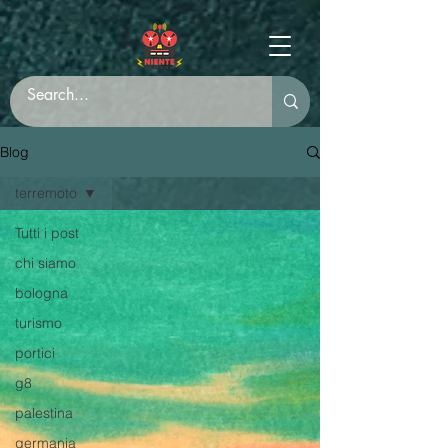
Blog
terremoto
Tutti i post
chi siamo
bologna
turismo
portici
g8
palestina
germania