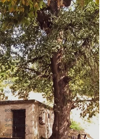
musica
carcere
riduzione
del danno
droga
live
Medio
Oriente
fascismo
trafiletto
no tav
alpi
economia
quarta
dimensione
lavoro