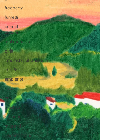
freeparty
fumetti
cancel
culture
moltopiùdizan
diritti
omolesbobitransfobia
cop26
ambiente
libro
cnr
plastica
precarietà
migranti
documentario