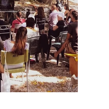
zoom
(s)margini
closeup