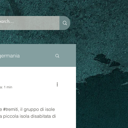
germania
itransfobia
ra: 1 min
documentario
 #tremiti, il gruppo di isole
a piccola isola disabitata di
cents
psicologia