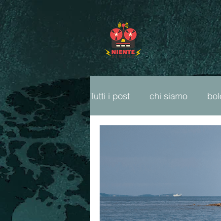
Tutti i post
chi siamo
bo
freeparty
fumetti
ca
cop26
ambiente
li
sport popolare
radio