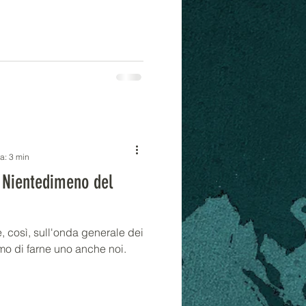
ra: 3 min
i Nientedimeno del
, così, sull'onda generale dei
amo di farne uno anche noi.