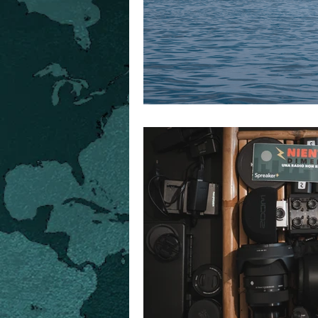
foibe
storia