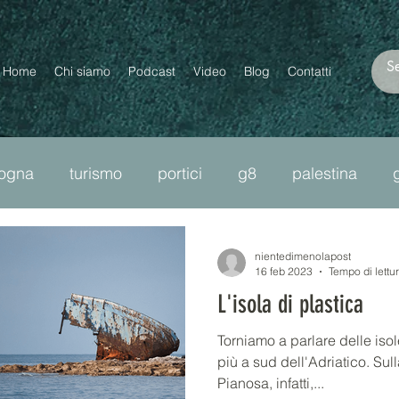
Home
Chi siamo
Podcast
Video
Blog
Contatti
logna
turismo
portici
g8
palestina
ncel culture
moltopiùdizan
diritti
omolesbob
nientedimenolapost
16 feb 2023
Tempo di lettu
L'isola di plastica
bro
cnr
plastica
precarietà
migranti
Torniamo a parlare delle isole
più a sud dell'Adriatico. Sull
Pianosa, infatti,...
passante di mezzo
lavoro
scuola
ourtwo