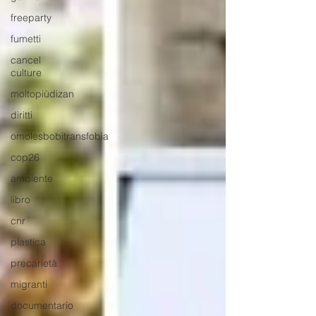
freeparty
fumetti
cancel
culture
moltopiùdizan
diritti
omolesbobitransfobia
cop26
ambiente
libro
cnr
plastica
precarietà
migranti
documentario