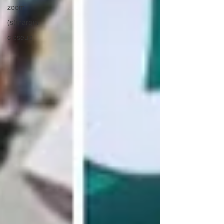
zoom
(s)margini
closeup