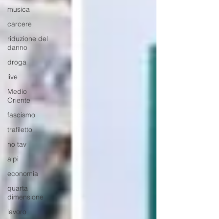
musica
carcere
riduzione del
danno
droga
live
Medio
Oriente
fascismo
trafiletto
no tav
alpi
economia
quarta
dimensione
lavoro