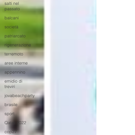
salti nel
passato
balcani
società
patriarcato
rigenerazione
terremoto
aree interne
appennino
emidio di
treviri
jovabeachparty
brasile
sport
Qatar 2022
cop27