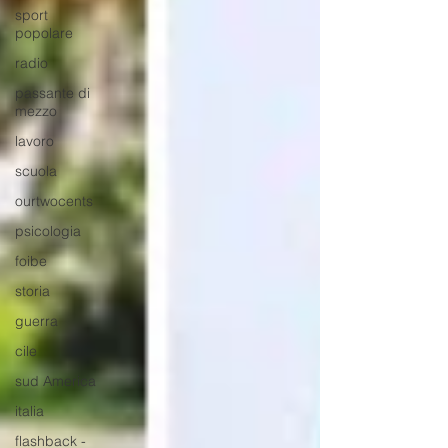
sport
popolare
radio
passante di
mezzo
lavoro
scuola
ourtwocents
psicologia
foibe
storia
guerra
cile
sud America
italia
flashback -