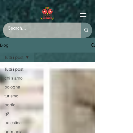
Blog
Tutti i post
Tutti i post
chi siamo
bologna
turismo
portici
g8
palestina
germania