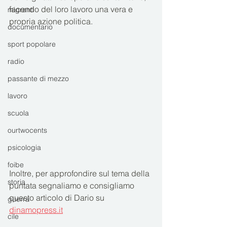
facendo del loro lavoro una vera e 
migranti
propria azione politica.
documentario
sport popolare
radio
passante di mezzo
lavoro
scuola
ourtwocents
psicologia
foibe
Inoltre, per approfondire sul tema della 
storia
puntata segnaliamo e consigliamo 
questo articolo di Dario su 
guerra
dinamopress.it
cile