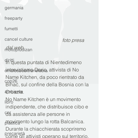
germania
freeparty
fumetti
cancel culture
 foto presa 
dal web
moltopiùdizan
diritti
In questa puntata di Nientedimeno 
intervistiamo Dario, attivista di No 
omolesbobitransfobia
Name Kitchen, da poco rientrato da 
cop26
Bihać, sul confine della Bosnia con la 
ambiente
Croazia. 
No Name Kitchen è un movimento 
libro
indipendente, che distribuisce cibo e 
cnr
da assistenza alle persone in 
movimento lungo la rotta Balcanica. 
plastica
Durante la chiacchierata scopriremo 
precarietà
come gli attivisti operano sul territorio, 