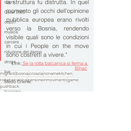
la struttura fu distrutta. In quel 
sport
momento gli occhi dell’opinione 
Qatar 2022
pubblica europea erano rivolti 
cop27
verso la Bosnia, rendendo 
musica
visibile quali sono le condizioni 
carcere
in cui i People on the move 
riduzione del danno
sono costretti a vivere."
droga
Link:
Se la rotta balcanica si ferma a 
Bihać
live
migranti
bosnia
croazia
nonamekitchen
rottabalcanica
personeinmovimento
game
Medio Oriente
pushback
fascismo
diritti
migranti
trafiletto
no tav
alpi