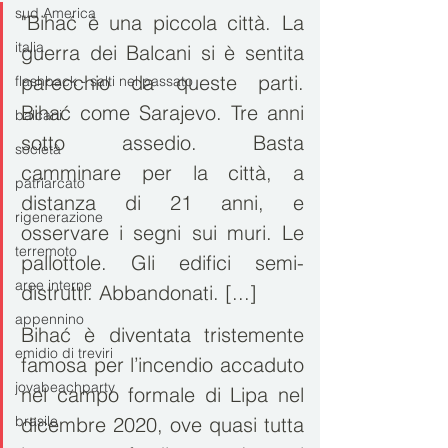
sud America
"Bihać è una piccola città. La 
italia
guerra dei Balcani si è sentita 
parecchio da queste parti. 
flashback - salti nel passato
Bihać come Sarajevo. Tre anni 
balcani
sotto assedio. Basta 
società
camminare per la città, a 
patriarcato
distanza di 21 anni, e 
rigenerazione
osservare i segni sui muri. Le 
terremoto
pallottole. Gli edifici semi-
aree interne
distrutti. Abbandonati. [...]
appennino
Bihać è diventata tristemente 
emidio di treviri
famosa per l’incendio accaduto 
jovabeachparty
nel campo formale di Lipa nel 
brasile
dicembre 2020, ove quasi tutta 