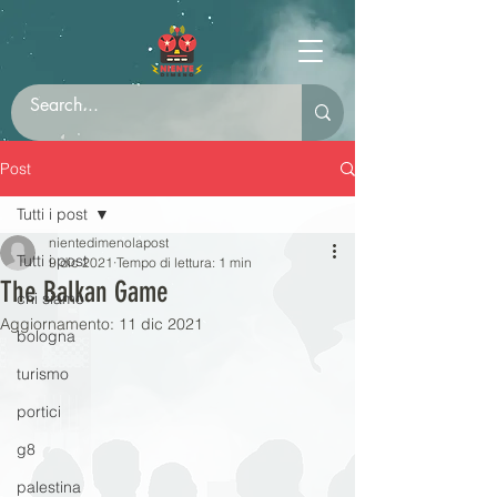
Post
Tutti i post
nientedimenolapost
Tutti i post
9 dic 2021
Tempo di lettura: 1 min
The Balkan Game
chi siamo
Aggiornamento:
11 dic 2021
bologna
turismo
portici
g8
palestina