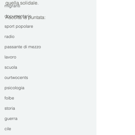
quella solidale.
migranti
documentario
Ascolta la puntata: 
sport popolare
radio
passante di mezzo
lavoro
scuola
ourtwocents
psicologia
foibe
storia
guerra
cile