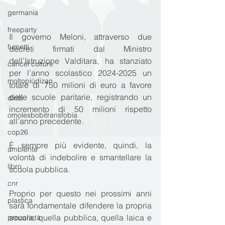
germania
freeparty
Il governo Meloni, attraverso due 
fumetti
decreti firmati dal Ministro 
dell’Istruzione Valditara, ha stanziato 
cancel culture
per l’anno scolastico 2024-2025 un 
moltopiùdizan
totale di 750 milioni di euro a favore 
delle scuole paritarie, registrando un 
diritti
incremento di 50 milioni rispetto 
omolesbobitransfobia
all’anno precedente.
cop26
È sempre più evidente, quindi, la 
ambiente
volontà di indebolire e smantellare la 
libro
scuola pubblica.
cnr
Proprio per questo nei prossimi anni 
plastica
sarà fondamentale difendere la propria 
scuola, quella pubblica, quella laica e 
precarietà