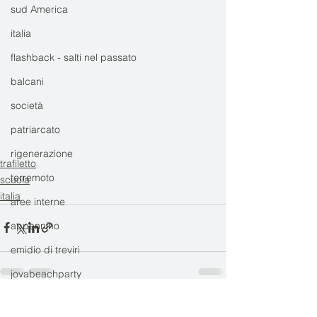
sud America
italia
flashback - salti nel passato
balcani
società
patriarcato
rigenerazione
trafiletto
terremoto
scuola
italia
aree interne
appennino
emidio di treviri
jovabeachparty
brasile
Mostra tutti
Post correlati