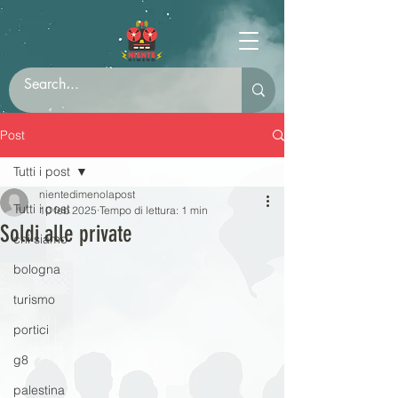
Post
Tutti i post
nientedimenolapost
Tutti i post
10 feb 2025
Tempo di lettura: 1 min
Soldi alle private
chi siamo
bologna
turismo
portici
g8
palestina