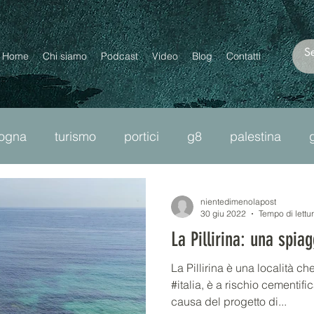
Home
Chi siamo
Podcast
Video
Blog
Contatti
logna
turismo
portici
g8
palestina
ncel culture
moltopiùdizan
diritti
omolesbob
nientedimenolapost
30 giu 2022
Tempo di lettu
La Pillirina: una spia
bro
cnr
plastica
precarietà
migranti
La Pillirina è una località 
#italia, è a rischio cementif
causa del progetto di...
passante di mezzo
lavoro
scuola
ourtwo