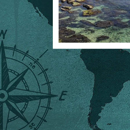
foibe
storia