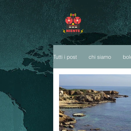
Tutti i post
chi siamo
bo
freeparty
fumetti
ca
cop26
ambiente
li
sport popolare
radio