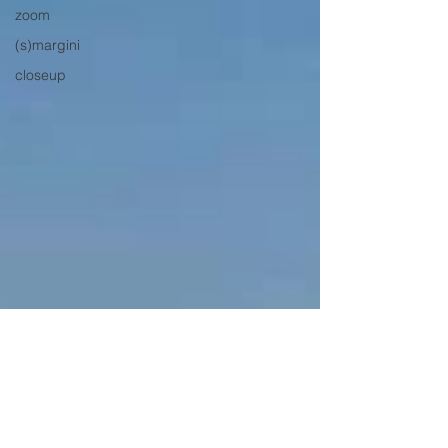
zoom
(s)margini
closeup