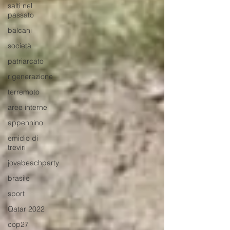
salti nel
passato
balcani
società
patriarcato
rigenerazione
terremoto
aree interne
appennino
emidio di
treviri
jovabeachparty
brasile
sport
Qatar 2022
cop27