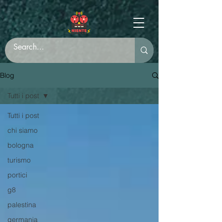
Blog
Tutti i post
Tutti i post
chi siamo
bologna
turismo
portici
g8
palestina
germania