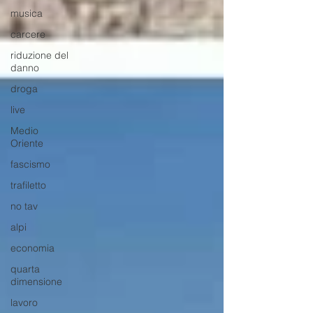
musica
carcere
riduzione del
danno
droga
live
Medio
Oriente
fascismo
trafiletto
no tav
alpi
economia
quarta
dimensione
lavoro