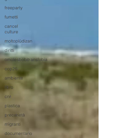
freeparty
fumetti
cancel
culture
moltopiùdizan
diritti
omolesbobitransfobia
cop26
ambiente
libro
cnr
plastica
precarietà
migranti
documentario