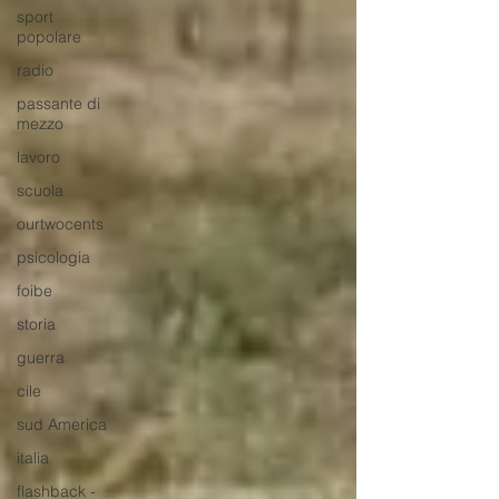
sport
popolare
radio
passante di
mezzo
lavoro
scuola
ourtwocents
psicologia
foibe
storia
guerra
cile
sud America
italia
flashback -