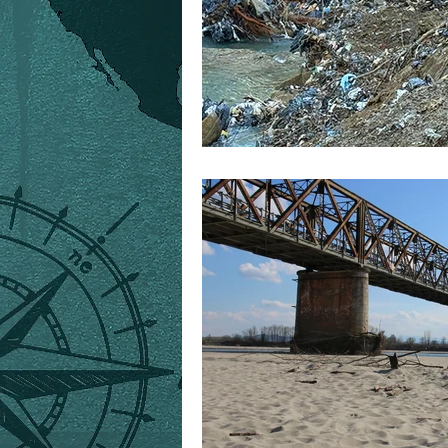
foibe
storia