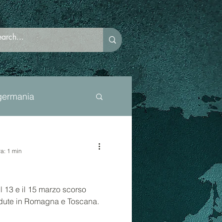
germania
itransfobia
ra: 1 min
documentario
l 13 e il 15 marzo scorso
dute in Romagna e Toscana.
cents
psicologia