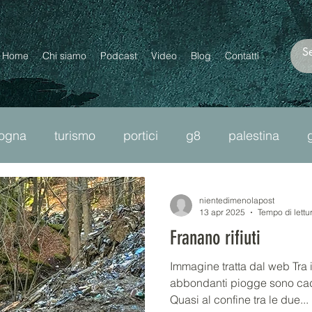
Home
Chi siamo
Podcast
Video
Blog
Contatti
logna
turismo
portici
g8
palestina
ncel culture
moltopiùdizan
diritti
omolesbob
nientedimenolapost
13 apr 2025
Tempo di lettu
Franano rifiuti
bro
cnr
plastica
precarietà
migranti
Immagine tratta dal web Tra i
abbondanti piogge sono ca
Quasi al confine tra le due...
passante di mezzo
lavoro
scuola
ourtwo