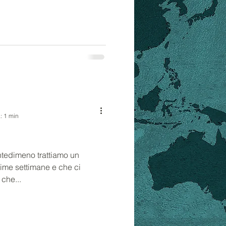
: 1 min
ntedimeno trattiamo un
time settimane e che ci
 che...