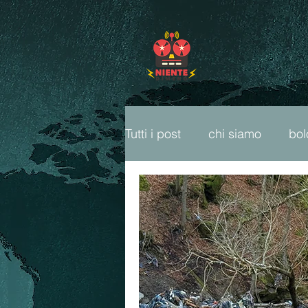
Tutti i post
chi siamo
bo
freeparty
fumetti
ca
cop26
ambiente
li
sport popolare
radio