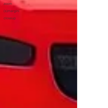
zoom
(s)margini
closeup