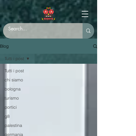
Blog
Tutti i post
Tutti i post
chi siamo
bologna
turismo
portici
g8
palestina
germania