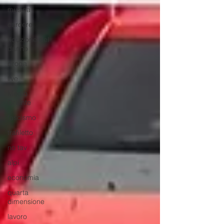
musica
carcere
riduzione del
danno
droga
live
Medio
Oriente
fascismo
trafiletto
no tav
alpi
economia
quarta
dimensione
lavoro