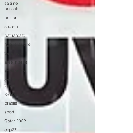
salti nel
passato
balcani
società
patriarcato
rigenerazione
terremoto
aree interne
appennino
emidio di
treviri
jovabeachparty
brasile
sport
Qatar 2022
cop27