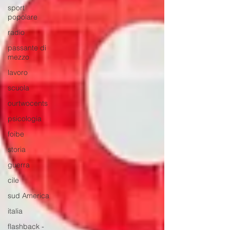
sport
popolare
radio
passante di
mezzo
lavoro
scuola
ourtwocents
psicologia
foibe
storia
guerra
cile
sud America
italia
flashback -