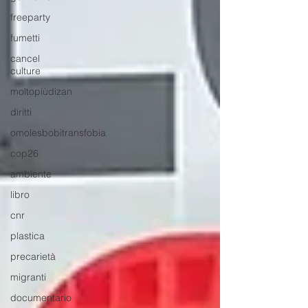
freeparty
fumetti
cancel
culture
moltopiùdizan
diritti
omolesbobitransfobia
cop26
ambiente
libro
cnr
plastica
precarietà
migranti
documentario