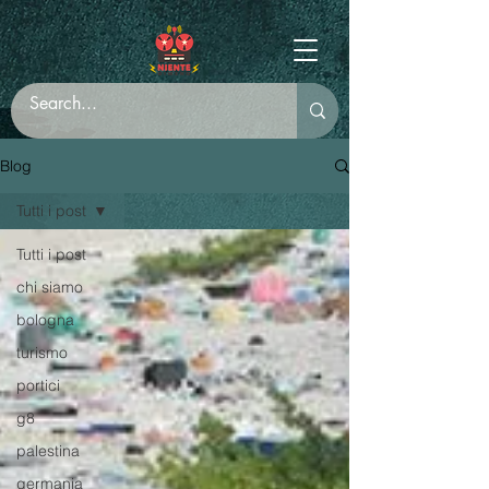
Blog
Tutti i post
Tutti i post
chi siamo
bologna
turismo
portici
g8
palestina
germania