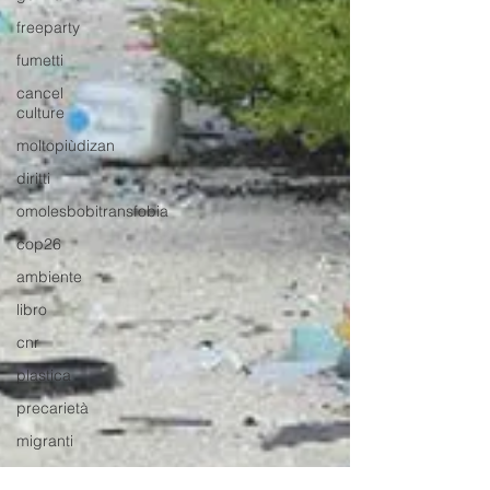
freeparty
fumetti
cancel
culture
moltopiùdizan
diritti
omolesbobitransfobia
cop26
ambiente
libro
cnr
plastica
precarietà
migranti
documentario