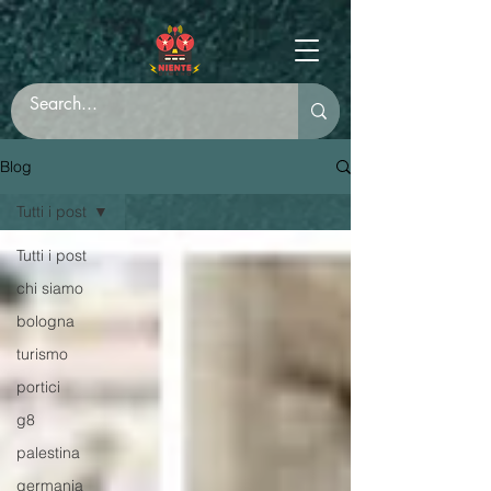
Blog
Tutti i post
Tutti i post
chi siamo
bologna
turismo
portici
g8
palestina
germania