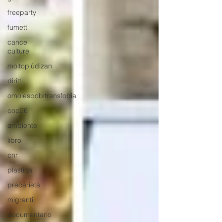
freeparty
fumetti
cancel
culture
moltopiùdizan
diritti
omolesbobitransfobia
cop26
ambiente
libro
cnr
plastica
precarietà
migranti
documentario