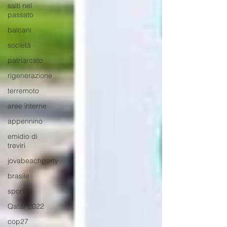
salti nel
passato
balcani
società
patriarcato
rigenerazione
terremoto
aree interne
appennino
emidio di
treviri
jovabeachparty
brasile
sport
Qatar 2022
cop27