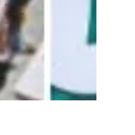
zoom
(s)margini
closeup