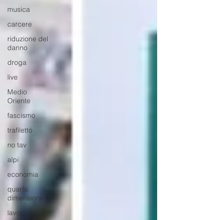
musica
carcere
riduzione del
danno
droga
live
Medio
Oriente
fascismo
trafiletto
no tav
alpi
economia
quarta
dimensione
lavoro