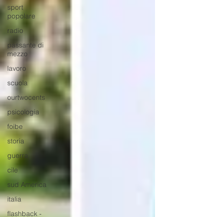
sport
popolare
radio
passante di
mezzo
lavoro
scuola
ourtwocents
psicologia
foibe
storia
guerra
cile
sud America
italia
flashback -