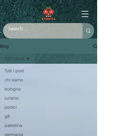
Blog
Tutti i post
Tutti i post
chi siamo
bologna
turismo
portici
g8
palestina
germania