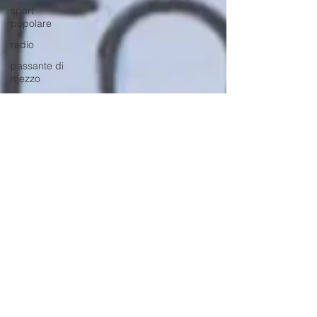
sport
popolare
radio
passante di
mezzo
lavoro
scuola
ourtwocents
psicologia
foibe
storia
guerra
cile
sud America
italia
flashback -