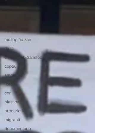
freeparty
fumetti
cancel
culture
moltopiùdizan
diritti
omolesbobitransfobia
cop26
ambiente
libro
cnr
plastica
precarietà
migranti
documentario