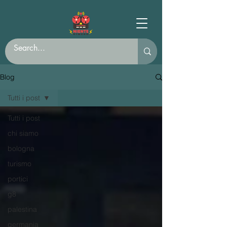
Blog
Tutti i post
Tutti i post
chi siamo
bologna
turismo
portici
g8
palestina
germania