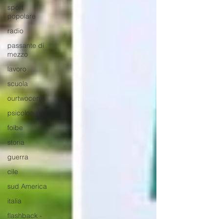
sport
popolare
radio
passante di
mezzo
lavoro
scuola
ourtwocents
psicologia
foibe
storia
guerra
cile
sud America
italia
flashback -