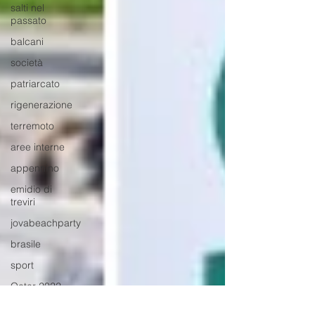
salti nel
passato
balcani
società
patriarcato
rigenerazione
terremoto
aree interne
appennino
emidio di
treviri
jovabeachparty
brasile
sport
Qatar 2022
cop27