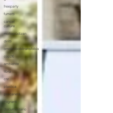
freeparty
fumetti
cancel
culture
moltopiùdizan
diritti
omolesbobitransfobia
cop26
ambiente
libro
cnr
plastica
precarietà
migranti
documentario