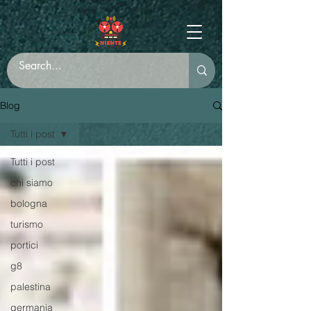
Blog
Tutti i post
Tutti i post
chi siamo
bologna
turismo
portici
g8
palestina
germania