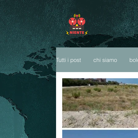
Tutti i post
chi siamo
bo
freeparty
fumetti
ca
cop26
ambiente
li
sport popolare
radio