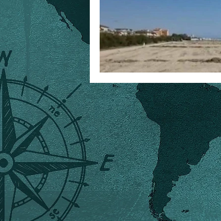
foibe
storia