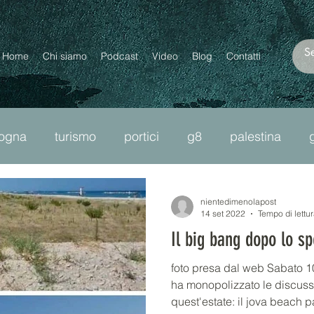
Home
Chi siamo
Podcast
Video
Blog
Contatti
logna
turismo
portici
g8
palestina
ncel culture
moltopiùdizan
diritti
omolesbob
nientedimenolapost
14 set 2022
Tempo di lettur
Il big bang dopo lo sp
bro
cnr
plastica
precarietà
migranti
foto presa dal web Sabato 10
ha monopolizzato le discussi
quest'estate: il jova beach par
passante di mezzo
lavoro
scuola
ourtwo