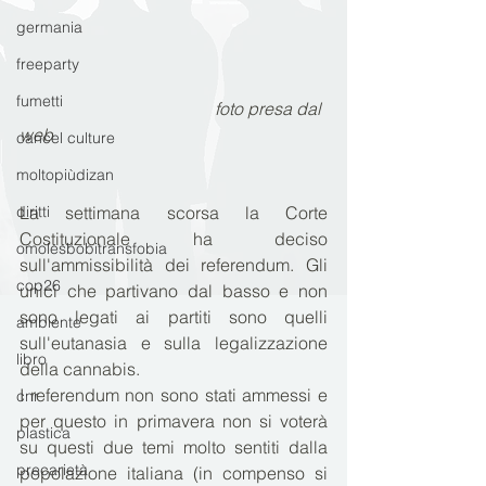
germania
freeparty
fumetti
foto presa dal 
web
cancel culture
moltopiùdizan
diritti
La settimana scorsa la Corte 
Costituzionale ha deciso 
omolesbobitransfobia
sull'ammissibilità dei referendum. Gli 
cop26
unici che partivano dal basso e non 
sono legati ai partiti sono quelli 
ambiente
sull'eutanasia e sulla legalizzazione 
libro
della cannabis. 
I referendum non sono stati ammessi e 
cnr
per questo in primavera non si voterà 
plastica
su questi due temi molto sentiti dalla 
precarietà
popolazione italiana (in compenso si 