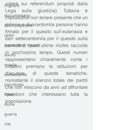
voterà sui referendum proposti dalla 
migranti
Lega sulla giustizia). Tuttavia è 
documentario
impossibile non tenere presente che un 
milione e duecentomila persone hanno 
sport popolare
firmato per il quesito sull'eutanasia e 
radio
ben settecentomila per il quesito sulla 
passante di mezzo
cannabis, quest'ultime inoltre raccolte 
in pochissimo tempo. Questi numeri 
lavoro
rappresentano chiaramente come i 
scuola
cittadini premano le istituzioni per 
discutere di queste tematiche, 
ourtwocents
nonostante il silenzio totale dei partiti 
psicologia
che non riescono da anni ad affrontare 
questioni che interessano tutta la 
foibe
popolazione.
storia
guerra
cile