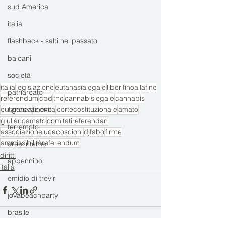
sud America
italia
flashback - salti nel passato
balcani
società
italia
legislazione
eutanasialegale
liberifinoallafine
patriarcato
referendum
cbd
thc
cannabislegale
cannabis
rigenerazione
eutanasia
finevita
cortecostituzionale
amato
giulianoamato
comitatireferendari
terremoto
associazionelucacoscioni
djfabo
firme
ammissibilitàreferendum
aree interne
diritti
appennino
italia
emidio di treviri
jovabeachparty
brasile