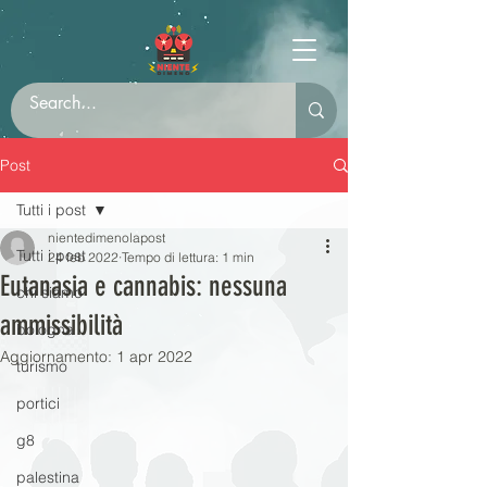
Post
Tutti i post
nientedimenolapost
Tutti i post
24 feb 2022
Tempo di lettura: 1 min
Eutanasia e cannabis: nessuna
chi siamo
ammissibilità
bologna
Aggiornamento:
1 apr 2022
turismo
portici
g8
palestina